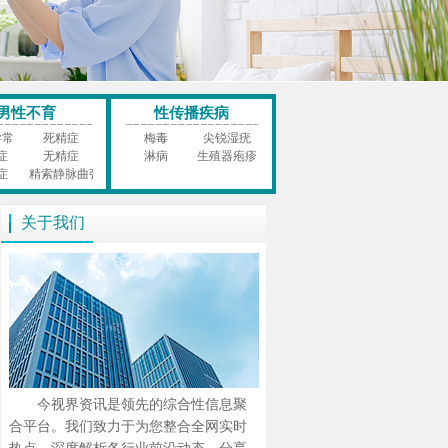
男性不育
性传播疾病
异常
死精症
梅毒
尖锐湿疣
症
无精症
淋病
生殖器疱疹
症
精索静脉曲张
关于我们
今视界资讯是领先的综合性信息聚
合平台。我们致力于为您整合全网实时