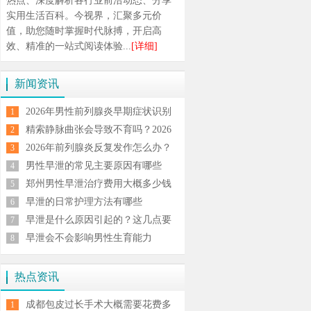
热点、深度解析各行业前沿动态、分享
实用生活百科。今视界，汇聚多元价
值，助您随时掌握时代脉搏，开启高
效、精准的一站式阅读体验...
[详细]
新闻资讯
2026年男性前列腺炎早期症状识别
1
与规范治疗方法全解析
精索静脉曲张会导致不育吗？2026
2
男科专家解析症状与治疗方案
2026年前列腺炎反复发作怎么办？
3
科学治疗与日常调理全攻略
男性早泄的常见主要原因有哪些
4
郑州男性早泄治疗费用大概多少钱
5
早泄的日常护理方法有哪些
6
早泄是什么原因引起的？这几点要
7
注意
早泄会不会影响男性生育能力
8
热点资讯
成都包皮过长手术大概需要花费多
1