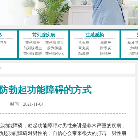
形
前列腺疾病
生殖感染
包茎
前列腺炎
前列腺肥大
龟头炎
尿道炎
精液
前列腺增生
前列腺痛
睾丸炎
附睾炎
少精
前列腺囊肿
前列腺钙化
精囊炎
膀胱炎
弱精
>
防勃起功能障碍的方式
时间：2021-11-04
起功能障碍，勃起功能障碍对男性来讲是非常严重的疾病，
勃起功能障碍对男性的，自信心会带来很大的打击，男性朋