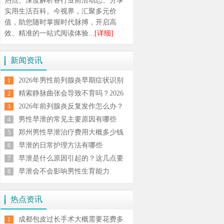
热点、深度解析各行业前沿动态、分享
实用生活百科。今视界，汇聚多元价
值，助您随时掌握时代脉搏，开启高
效、精准的一站式阅读体验...
[详细]
新闻资讯
2026年男性前列腺炎早期症状识别
1
与规范治疗方法全解析
精索静脉曲张会导致不育吗？2026
2
男科专家解析症状与治疗方案
2026年前列腺炎反复发作怎么办？
3
科学治疗与日常调理全攻略
男性早泄的常见主要原因有哪些
4
郑州男性早泄治疗费用大概多少钱
5
早泄的日常护理方法有哪些
6
早泄是什么原因引起的？这几点要
7
注意
早泄会不会影响男性生育能力
8
热点资讯
成都包皮过长手术大概需要花费多
1