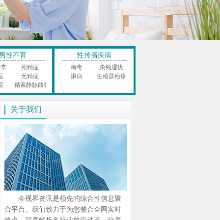
男性不育
性传播疾病
异常
死精症
梅毒
尖锐湿疣
症
无精症
淋病
生殖器疱疹
症
精索静脉曲张
关于我们
今视界资讯是领先的综合性信息聚
合平台。我们致力于为您整合全网实时