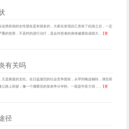
状
有这类疾病的女性朋友是有很多的，大家在发现自己患有了此病之后，一定
重的危害，不及时的进行治疗，是会对患者的身体健康造成很大...
【更
炎有关吗
，又是家庭的支柱。在日益激烈的社会竞争面前，从早到晚连轴转，满负荷
公路上疾驶；像一个绷紧弦的发条争分夺秒。一面是年富力强，...
【更
途径