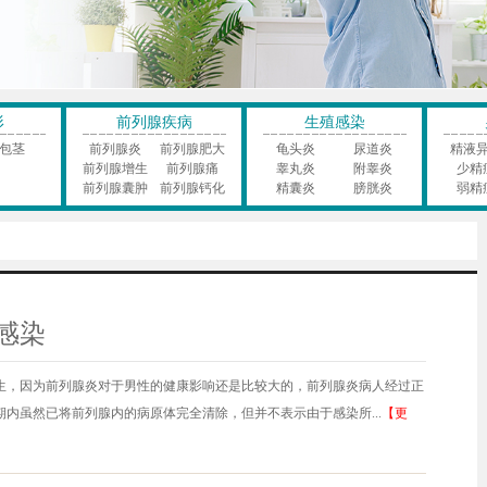
形
前列腺疾病
生殖感染
包茎
前列腺炎
前列腺肥大
龟头炎
尿道炎
精液
前列腺增生
前列腺痛
睾丸炎
附睾炎
少精
前列腺囊肿
前列腺钙化
精囊炎
膀胱炎
弱精
感染
生，因为前列腺炎对于男性的健康影响还是比较大的，前列腺炎病人经过正
内虽然已将前列腺内的病原体完全清除，但并不表示由于感染所...
【更