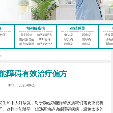
形
前列腺疾病
生殖感染
包茎
前列腺炎
前列腺肥大
龟头炎
尿道炎
精液
前列腺增生
前列腺痛
睾丸炎
附睾炎
少精
前列腺囊肿
前列腺钙化
精囊炎
膀胱炎
弱精
>
能障碍有效治疗偏方
时间：2021-08-28
发生却不太好康复，对于勃起功能障碍疾病我们需要重视科
间。这样才能够早一些远离勃起功能障碍疾病，避免太多的