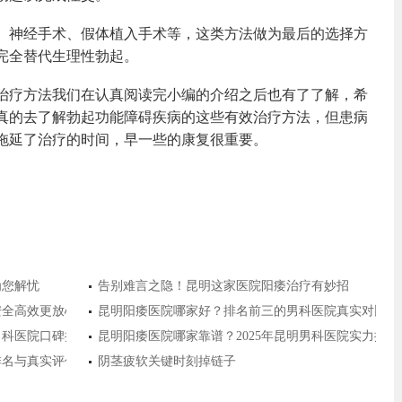
、神经手术、假体植入手术等，这类方法做为最后的选择方
完全替代生理性勃起。
治疗方法我们在认真阅读完小编的介绍之后也有了了解，希
真的去了解勃起功能障碍疾病的这些有效治疗方法，但患病
拖延了治疗的时间，早一些的康复很重要。
为您解忧
告别难言之隐！昆明这家医院阳痿治疗有妙招
安全高效更放心
昆明阳痿医院哪家好？排名前三的男科医院真实对比推
明男科医院口碑排名前十出炉，患者都说放心！
昆明阳痿医院哪家靠谱？2025年昆明男科医院实力排
新排名与真实评价，助你科学就医
阴茎疲软关键时刻掉链子