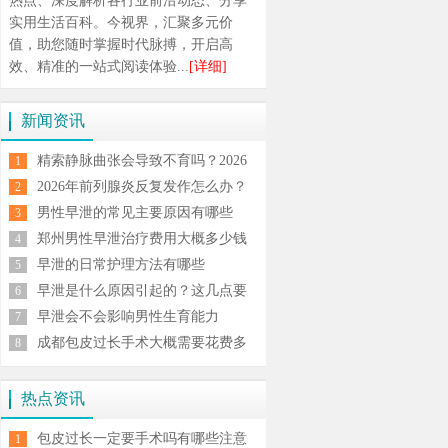
热点、深度解析各行业前沿动态、分享
实用生活百科。今视界，汇聚多元价
值，助您随时掌握时代脉搏，开启高
效、精准的一站式阅读体验...
[详细]
新闻资讯
精索静脉曲张会导致不育吗？2026
1
男科专家解析症状与治疗方案
2026年前列腺炎反复发作怎么办？
2
科学治疗与日常调理全攻略
男性早泄的常见主要原因有哪些
3
郑州男性早泄治疗费用大概多少钱
4
早泄的日常护理方法有哪些
5
早泄是什么原因引起的？这几点要
6
注意
早泄会不会影响男性生育能力
7
成都包皮过长手术大概需要花费多
8
少钱
热点资讯
包皮过长一定要手术吗有哪些注意
1