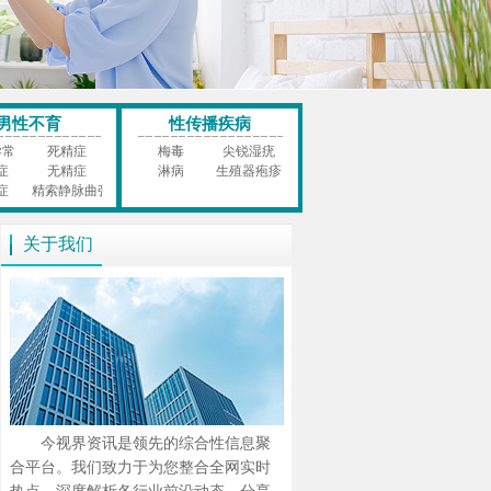
男性不育
性传播疾病
异常
死精症
梅毒
尖锐湿疣
症
无精症
淋病
生殖器疱疹
症
精索静脉曲张
关于我们
今视界资讯是领先的综合性信息聚
合平台。我们致力于为您整合全网实时