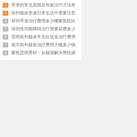
事项
早泄的常见原因及有效治疗方法有
2
哪些
前列腺炎患者日常生活中需要注意
3
什么
郑州早泄治疗费用多少哪家医院比
4
较好
深圳性功能障碍治疗需要花费多少
5
钱
昆明前列腺炎常见症状及治疗费用
6
大概多少钱
南京前列腺炎治疗费用大概多少钱
7
聚焦昆明男科：从根源解决男性困
8
扰，重拾自信与活力
荐
名与就诊指南