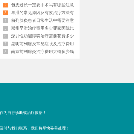
少钱
包皮过长一定要手术吗有哪些注意
2
事项
早泄的常见原因及有效治疗方法有
3
哪些
前列腺炎患者日常生活中需要注意
4
什么
郑州早泄治疗费用多少哪家医院比
5
较好
深圳性功能障碍治疗需要花费多少
6
钱
荐
昆明前列腺炎常见症状及治疗费用
7
大概多少钱
名与就诊指南
南京前列腺炎治疗费用大概多少钱
8
作为自行诊断或治疗依据！
及时与我们联系，我们将尽快妥善处理！