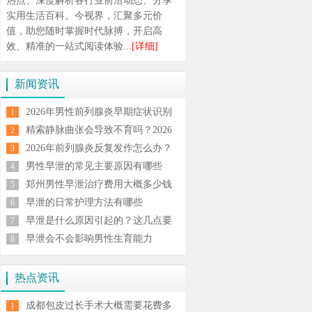
热点、深度解析各行业前沿动态、分享
实用生活百科。今视界，汇聚多元价
值，助您随时掌握时代脉搏，开启高
效、精准的一站式阅读体验...
[详细]
新闻资讯
2026年男性前列腺炎早期症状识别
1
与规范治疗方法全解析
精索静脉曲张会导致不育吗？2026
2
男科专家解析症状与治疗方案
2026年前列腺炎反复发作怎么办？
3
科学治疗与日常调理全攻略
男性早泄的常见主要原因有哪些
4
郑州男性早泄治疗费用大概多少钱
5
早泄的日常护理方法有哪些
6
早泄是什么原因引起的？这几点要
7
注意
早泄会不会影响男性生育能力
8
热点资讯
成都包皮过长手术大概需要花费多
1