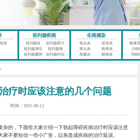
形
前列腺疾病
生殖感染
包茎
前列腺炎
前列腺肥大
龟头炎
尿道炎
精液
前列腺增生
前列腺痛
睾丸炎
附睾炎
少精
前列腺囊肿
前列腺钙化
精囊炎
膀胱炎
弱精
>
治疗时应该注意的几个问题
时间：2021-08-12
复杂的，下面给大家介绍一下勃起障碍疾病治疗时应该注意
大家不要轻信一些小广告，以免造成疾病的治疗延误。