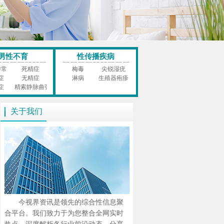
男性不育
性传播疾病
异常
死精症
梅毒
尖锐湿疣
症
无精症
淋病
生殖器疱疹
症
精索静脉曲张
关于我们
今视界资讯是领先的综合性信息聚
合平台。我们致力于为您整合全网实时