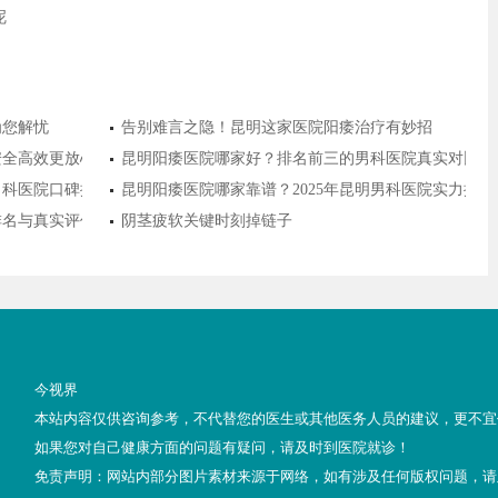
呢
为您解忧
告别难言之隐！昆明这家医院阳痿治疗有妙招
安全高效更放心
昆明阳痿医院哪家好？排名前三的男科医院真实对比推
明男科医院口碑排名前十出炉，患者都说放心！
昆明阳痿医院哪家靠谱？2025年昆明男科医院实力排
新排名与真实评价，助你科学就医
阴茎疲软关键时刻掉链子
今视界
本站内容仅供咨询参考，不代替您的医生或其他医务人员的建议，更不宜
如果您对自己健康方面的问题有疑问，请及时到医院就诊！
免责声明：网站内部分图片素材来源于网络，如有涉及任何版权问题，请