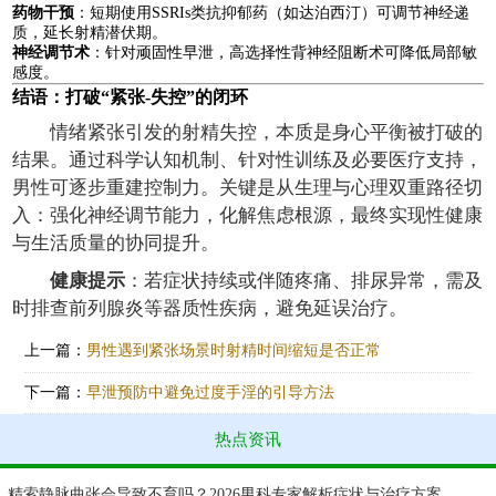
药物干预
：短期使用SSRIs类抗抑郁药（如达泊西汀）可调节神经递
质，延长射精潜伏期。
神经调节术
：针对顽固性早泄，高选择性背神经阻断术可降低局部敏
感度。
结语：打破“紧张-失控”的闭环
情绪紧张引发的射精失控，本质是身心平衡被打破的
结果。通过科学认知机制、针对性训练及必要医疗支持，
男性可逐步重建控制力。关键是从生理与心理双重路径切
入：强化神经调节能力，化解焦虑根源，最终实现性健康
与生活质量的协同提升。
健康提示
：若症状持续或伴随疼痛、排尿异常，需及
时排查前列腺炎等器质性疾病，避免延误治疗。
上一篇：
男性遇到紧张场景时射精时间缩短是否正常
下一篇：
早泄预防中避免过度手淫的引导方法
热点资讯
精索静脉曲张会导致不育吗？2026男科专家解析症状与治疗方案