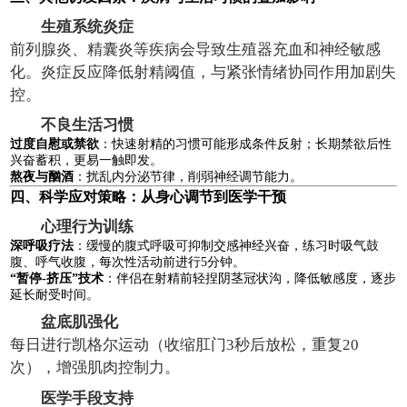
生殖系统炎症
前列腺炎、精囊炎等疾病会导致生殖器充血和神经敏感
化。炎症反应降低射精阈值，与紧张情绪协同作用加剧失
控。
不良生活习惯
过度自慰或禁欲
：快速射精的习惯可能形成条件反射；长期禁欲后性
兴奋蓄积，更易一触即发。
熬夜与酗酒
：扰乱内分泌节律，削弱神经调节能力。
四、科学应对策略：从身心调节到医学干预
心理行为训练
深呼吸疗法
：缓慢的腹式呼吸可抑制交感神经兴奋，练习时吸气鼓
腹、呼气收腹，每次性活动前进行5分钟。
“暂停-挤压”技术
：伴侣在射精前轻捏阴茎冠状沟，降低敏感度，逐步
延长耐受时间。
盆底肌强化
每日进行凯格尔运动（收缩肛门3秒后放松，重复20
次），增强肌肉控制力。
医学手段支持