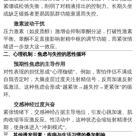
紧绷或松弛失衡，削弱了对精液排出的控制力。长期久坐
或缺乏锻炼者更易因肌群功能衰退而失控。
激素波动干扰
压力激素（如皮质醇）激增会抑制睾酮分泌，打破性激素
平衡。睾酮不足直接影响射精中枢的调节功能，而紧张情
绪进一步放大这一效应。
二、心理机制：焦虑与失控的恶性循环
预期性焦虑的主导作用
对性表现的担忧形成“心理枷锁”。例如，害怕伴侣不满或
自我否定时，大脑皮层过度关注射精信号，反而加速反射
弧激活。这种焦虑会形成“越紧张→越失控→更紧张”的循
环。
交感神经过度兴奋
紧张情绪下，交感神经占据主导地位，引发心跳加速、肌
肉收缩等应激反应。性活动中，这种状态会缩短射精潜伏
期，使身体进入“冲刺模式”。
三、其他诱发因素：疾病与生活习惯的叠加影响