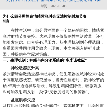
时间：2026-01-03
为什么部分男性在情绪紧张时会无法控制射精节奏
引言
在性生活中，部分男性面临一个隐秘的困扰：情绪紧
张时射精节奏失控。这种现象不仅影响性生活质量，还可
能引发焦虑、自卑等心理压力。从生理机制到心理诱因，
多重因素共同作用导致这一现象。本文将深入解析其成
因，并提供科学应对策略。
一、生理机制：神经与内分泌系统的“多米诺效应”
神经敏感度升高
紧张情绪会激活交感神经系统，使生殖器区域神经末梢处
于高度敏感状态。研究显示，当男性焦虑时，骶神经节的
钠-钾离子通道异常活跃，导致射精阈值降低。轻微刺激
即可触发射精反射，类似“灵敏度过高的报警器”。
盆底肌群失控
盆底肌是控制射精的关键“阀门”。紧张状态下，肌肉过度