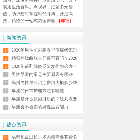
热点、深度解析各行业前沿动态、分享
实用生活百科。今视界，汇聚多元价
值，助您随时掌握时代脉搏，开启高
效、精准的一站式阅读体验...
[详细]
新闻资讯
2026年男性前列腺炎早期症状识别
1
与规范治疗方法全解析
精索静脉曲张会导致不育吗？2026
2
男科专家解析症状与治疗方案
2026年前列腺炎反复发作怎么办？
3
科学治疗与日常调理全攻略
男性早泄的常见主要原因有哪些
4
郑州男性早泄治疗费用大概多少钱
5
早泄的日常护理方法有哪些
6
早泄是什么原因引起的？这几点要
7
注意
早泄会不会影响男性生育能力
8
热点资讯
成都包皮过长手术大概需要花费多
1