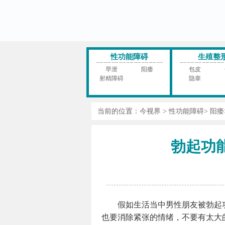
性功能障碍
生殖整
早泄
阳痿
包皮
射精障碍
隐睾
当前的位置：
今视界
>
性功能障碍
>
阳痿
勃起功
假如生活当中男性朋友被勃起
也要消除紧张的情绪，不要有太大