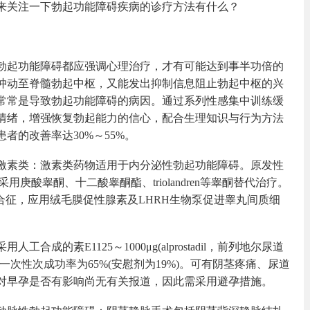
来关注一下勃起功能障碍疾病的诊疗方法有什么？
勃起功能障碍都应强调心理治疗，才有可能达到事半功倍的
冲动至脊髓勃起中枢，又能发出抑制信息阻止勃起中枢的兴
常常是导致勃起功能障碍的病因。通过系列性感集中训练缓
情绪，增强恢复勃起能力的信心，配合生理知识与行为方法
者的改善率达30%～55%。
激素类：激素类药物适用于内分泌性勃起功能障碍。原发性
征，采用庚酸睾酮、十二酸睾酮酯、triolandren等睾酮替代治疗。
n综合征，应用绒毛膜促性腺素及LHRH生物泵促进睾丸间质细
。
工合成的素E1125～1000μg(alprostadil，前列地尔尿道
次性次成功率为65%(安慰剂为19%)。可有阴茎疼痛、尿道
对早孕是否有影响尚无有关报道，因此需采用避孕措施。