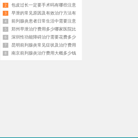
少钱
包皮过长一定要手术吗有哪些注意
2
事项
早泄的常见原因及有效治疗方法有
3
哪些
前列腺炎患者日常生活中需要注意
4
什么
郑州早泄治疗费用多少哪家医院比
5
较好
深圳性功能障碍治疗需要花费多少
6
钱
昆明前列腺炎常见症状及治疗费用
7
大概多少钱
南京前列腺炎治疗费用大概多少钱
8
荐
名与就诊指南