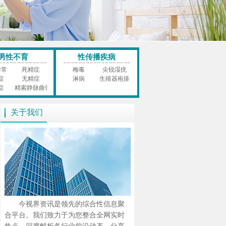
男性不育
性传播疾病
异常
死精症
梅毒
尖锐湿疣
症
无精症
淋病
生殖器疱疹
症
精索静脉曲张
关于我们
今视界资讯是领先的综合性信息聚
合平台。我们致力于为您整合全网实时