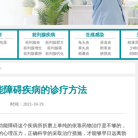
形
前列腺疾病
生殖感染
包茎
前列腺炎
前列腺肥大
龟头炎
尿道炎
精液
前列腺增生
前列腺痛
睾丸炎
附睾炎
少精
前列腺囊肿
前列腺钙化
精囊炎
膀胱炎
弱精
>
能障碍疾病的诊疗方法
时间：2021-10-19
功能障碍这个疾病所折磨上单纯的依靠药物治疗是不够的，
的心理压力，正确科学的采取治疗措施，才能够早日远离勃