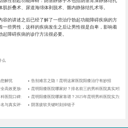
动脉性勃起功能障碍：阴茎静脉手术包括阴茎背深静脉结扎
体肌折叠术、尿道海绵体剥脱术、髂内静脉结扎术等。
内容的讲述之后已经了解了一些治疗勃起功能障碍疾病的方
着一些男性，这样的疾病发生之后让男性很是自卑，影响着
勃起障碍疾病的诊疗方法很必要。
什么
为您解忧
告别难言之隐！昆明这家医院阳痿治疗有妙招
安全高效更放心
昆明阳痿医院哪家好？排名前三的男科医院真实对比推
明男科医院口碑排名前十出炉，患者都说放心！
昆明阳痿医院哪家靠谱？2025年昆明男科医院实力排
新排名与真实评价，助你科学就医
阴茎疲软关键时刻掉链子